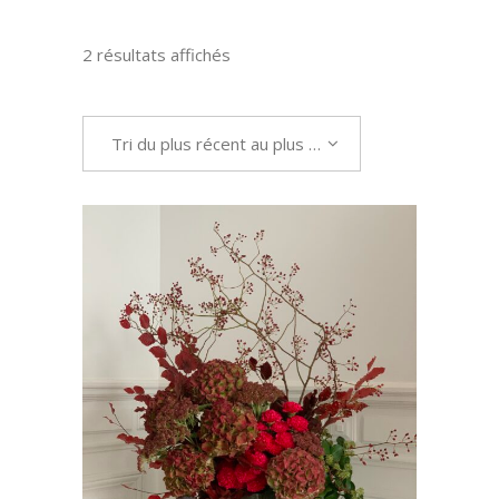
Trié
2 résultats affichés
du
Tri du plus récent au plus ancien
plus
récent
au
plus
Ce
CHOIX DES OPTIONS
produit
ancien
a
plusieurs
variations.